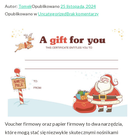
Autor:
Tomek
Opublikowano
25 listopada, 2024
do
Opublikowano w
Uncategorized
Brak komentarzy
Nowoczesny
papier
firmowy
–
klucz
do
sukcesu
w
komunikacji
Voucher firmowy oraz papier firmowy to dwa narzędzia,
które mogą stać się niezwykle skutecznymi nośnikami