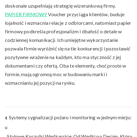
doskonale uzupełniają strategię wizerunkową firmy.
PAPIER FIRMOWY
Voucher przyciąga klientów, buduje
lojalność i wzmacnia relacje z odbiorcami, natomiast papier
firmowy podkreśla profesjonalizm i dbałość o detale w
codziennej komunikacji. Ich umiejętne wykorzystanie
pozwala firmie wyróżnić się na tle konkurencji i pozostawić
pozytywne wrażenie na każdym, kto ma styczność z jej
dokumentami czy ofertą. Oba te elementy, choć proste w
formie, mają ogromną moc w budowaniu marki i
wzmacnianiu jej pozycji na rynku.
Nawigacja
Systemy sygnalizacji pożaru i monitoring w jednym miejsc
u
wpisu
Stylowe Koszulki Wędkarskie: Od Wędki po Design, Który