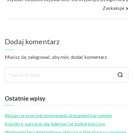
Zaskakuje
Dodaj komentarz
Musisz się
zalogować
, aby móc dodać komentarz.
S
e
a
Ostatnie wpisy
r
c
Wsparcie w przygotowywaniu dokumentów i umów
h
Książki o sukcesie dla liderów i przedsiębiorców
f
Wydawnictwo internetowe oferujące literaturę rozwojową