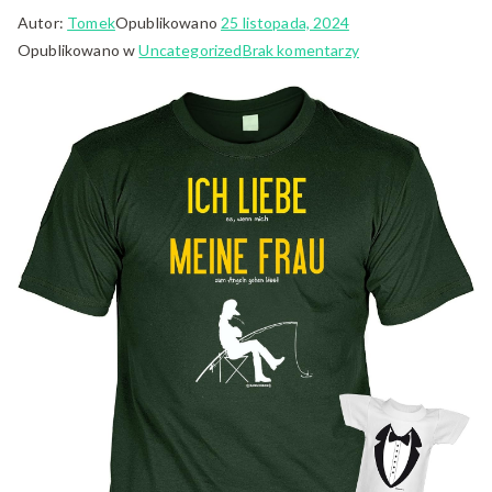
Autor:
Tomek
Opublikowano
25 listopada, 2024
do
Opublikowano w
Uncategorized
Brak komentarzy
Stylowe
Koszulki
Wędkarskie:
Od
Wędki
po
Design,
Który
Zaskakuje