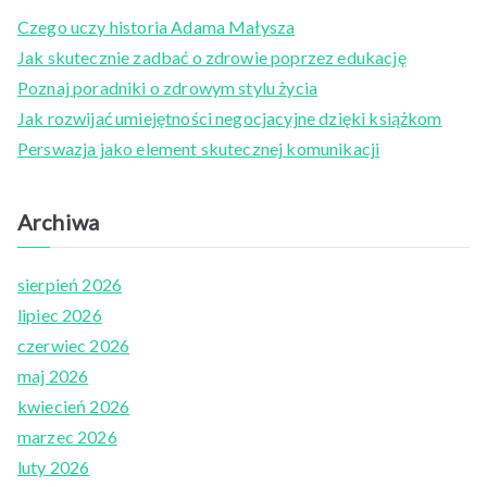
c
Czego uczy historia Adama Małysza
h
Jak skutecznie zadbać o zdrowie poprzez edukację
f
Poznaj poradniki o zdrowym stylu życia
o
Jak rozwijać umiejętności negocjacyjne dzięki książkom
r
Perswazja jako element skutecznej komunikacji
:
Archiwa
sierpień 2026
lipiec 2026
czerwiec 2026
maj 2026
kwiecień 2026
marzec 2026
luty 2026