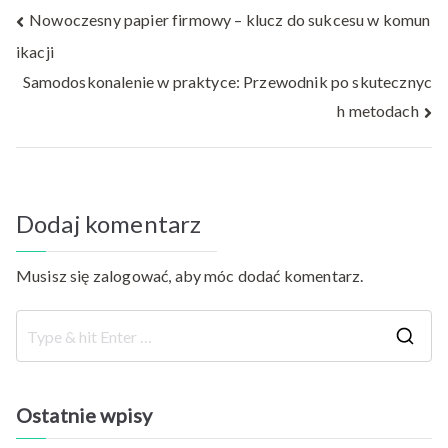
Nawigacja
Nowoczesny papier firmowy – klucz do sukcesu w komun
ikacji
wpisu
Samodoskonalenie w praktyce: Przewodnik po skutecznyc
h metodach
Dodaj komentarz
Musisz się
zalogować
, aby móc dodać komentarz.
S
e
a
Ostatnie wpisy
r