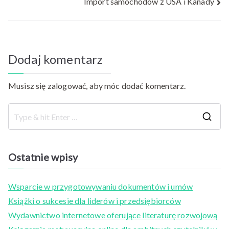
Import samochodów z USA i Kanady
wpisu
Dodaj komentarz
Musisz się
zalogować
, aby móc dodać komentarz.
S
e
a
Ostatnie wpisy
r
c
Wsparcie w przygotowywaniu dokumentów i umów
h
Książki o sukcesie dla liderów i przedsiębiorców
f
Wydawnictwo internetowe oferujące literaturę rozwojową
o