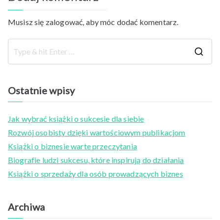
Musisz się
zalogować
, aby móc dodać komentarz.
S
e
a
Ostatnie wpisy
r
c
Jak wybrać książki o sukcesie dla siebie
h
Rozwój osobisty dzięki wartościowym publikacjom
f
Książki o biznesie warte przeczytania
o
Biografie ludzi sukcesu, które inspirują do działania
r
Książki o sprzedaży dla osób prowadzących biznes
:
Archiwa