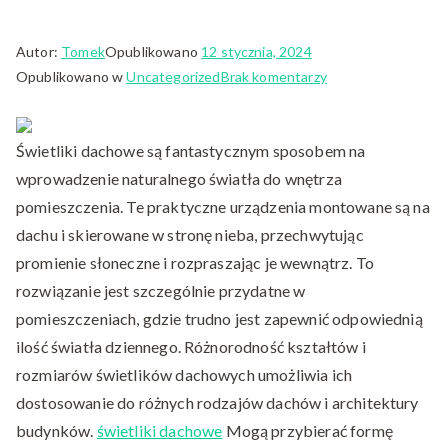
Autor:
Tomek
Opublikowano
12 stycznia, 2024
do
Opublikowano w
Uncategorized
Brak komentarzy
Świetliki
Dachowe
Świetliki dachowe są fantastycznym sposobem na
w
Architekturze:
wprowadzenie naturalnego światła do wnętrza
Estetyka
pomieszczenia. Te praktyczne urządzenia montowane są na
i
dachu i skierowane w stronę nieba, przechwytując
Funkcjonalność
promienie słoneczne i rozpraszając je wewnątrz. To
rozwiązanie jest szczególnie przydatne w
pomieszczeniach, gdzie trudno jest zapewnić odpowiednią
ilość światła dziennego. Różnorodność kształtów i
rozmiarów świetlików dachowych umożliwia ich
dostosowanie do różnych rodzajów dachów i architektury
budynków.
świetliki dachowe
Mogą przybierać formę