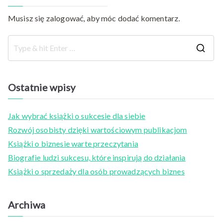
Musisz się
zalogować
, aby móc dodać komentarz.
S
e
a
Ostatnie wpisy
r
c
Jak wybrać książki o sukcesie dla siebie
h
Rozwój osobisty dzięki wartościowym publikacjom
f
Książki o biznesie warte przeczytania
o
Biografie ludzi sukcesu, które inspirują do działania
r
Książki o sprzedaży dla osób prowadzących biznes
:
Archiwa