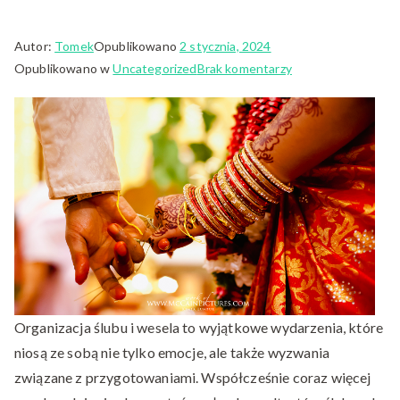
Autor:
Tomek
Opublikowano
2 stycznia, 2024
do
Opublikowano w
Uncategorized
Brak komentarzy
Ślub
w
Plenerze:
Ceremonia
na
Świeżym
Powietrzu
z
Profesjonalnym
Dotykiem
Organizacja ślubu i wesela to wyjątkowe wydarzenia, które
niosą ze sobą nie tylko emocje, ale także wyzwania
związane z przygotowaniami. Współcześnie coraz więcej