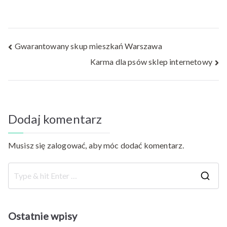
Nawigacja
Gwarantowany skup mieszkań Warszawa
Karma dla psów sklep internetowy
wpisu
Dodaj komentarz
Musisz się
zalogować
, aby móc dodać komentarz.
S
e
a
Ostatnie wpisy
r