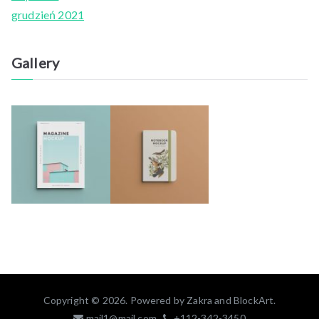
grudzień 2021
Gallery
Copyright © 2026. Powered by
Zakra
and
BlockArt
.
mail1@mail.com
+112-342-3450