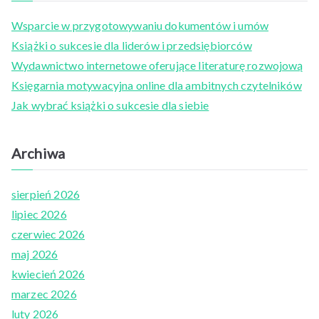
c
Wsparcie w przygotowywaniu dokumentów i umów
h
Książki o sukcesie dla liderów i przedsiębiorców
f
Wydawnictwo internetowe oferujące literaturę rozwojową
o
Księgarnia motywacyjna online dla ambitnych czytelników
r
Jak wybrać książki o sukcesie dla siebie
:
Archiwa
sierpień 2026
lipiec 2026
czerwiec 2026
maj 2026
kwiecień 2026
marzec 2026
luty 2026