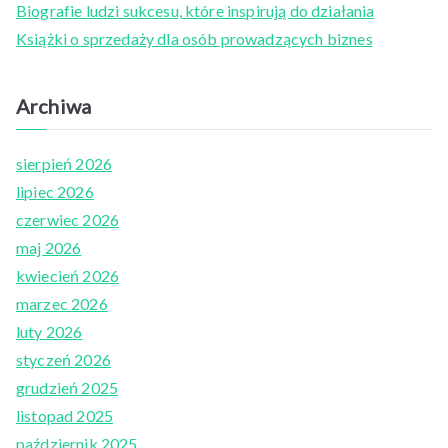
Biografie ludzi sukcesu, które inspirują do działania
r
Książki o sprzedaży dla osób prowadzących biznes
:
Archiwa
sierpień 2026
lipiec 2026
czerwiec 2026
maj 2026
kwiecień 2026
marzec 2026
luty 2026
styczeń 2026
grudzień 2025
listopad 2025
październik 2025