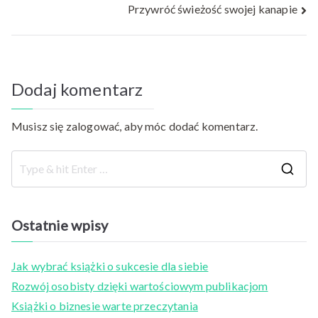
Przywróć świeżość swojej kanapie
wpisu
Dodaj komentarz
Musisz się
zalogować
, aby móc dodać komentarz.
S
e
a
Ostatnie wpisy
r
c
Jak wybrać książki o sukcesie dla siebie
h
Rozwój osobisty dzięki wartościowym publikacjom
f
Książki o biznesie warte przeczytania
o