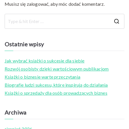
Musisz się
zalogować
, aby móc dodać komentarz.
S
e
a
Ostatnie wpisy
r
c
Jak wybrać książki o sukcesie dla siebie
h
Rozwój osobisty dzięki wartościowym publikacjom
f
Książki o biznesie warte przeczytania
o
Biografie ludzi sukcesu, które inspirują do działania
r
Książki o sprzedaży dla osób prowadzących biznes
:
Archiwa
sierpień 2026