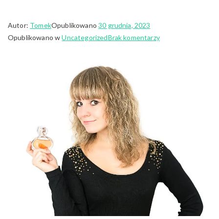
Autor:
Tomek
Opublikowano
30 grudnia, 2023
do
Opublikowano w
Uncategorized
Brak komentarzy
Perfumy
vs.
Zamienniki:
Wybór
Pomiędzy
Ekskluzywnością
a
Praktycznością