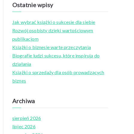
a
Ostatnie wpisy
r
c
Jak wybrać książki o sukcesie dla siebie
h
Rozwój osobisty dzięki wartościowym
f
publikacjom
o
Książki o biznesie warte przeczytania
r
Biografie ludzi sukcesu, które inspirują do
:
działania
Książki o sprzedaży dla osób prowadzących
biznes
Archiwa
sierpień 2026
lipiec 2026