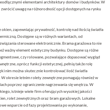
nieodłącznymi elementami architektury domów i budynków. W
naturalne
dzięki
zwrócić uwagę na różnorodność opcji dostępnych na rynku
nowoczesnym
oknom
okien, zapewniając prywatność, kontrolę nad ilością światła
ermiczną. Dostępne są w różnych wariantach, od
związania sterowane elektronicznie. Brama garażowa to nie
ież ważny element estetyczny budynku. Dostępne są różne
segmentowe, czy rolowane, pozwalające dopasować wygląd
nętrzne, oprócz funkcji estetycznej, pełnią także rolę
ięki nim można skutecznie kontrolować ilość światła
 W okresie letnim rolety zewnętrzne pomagają również w
ach poprzez ograniczenie nagrzewania się wnętrza. W
iego, istnieje wiele firm oferujących wysokiej jakości
kien, rolet zewnętrznych oraz bram garażowych. Lokalne
we wsparcie od fazy projektowania po wykonanie,