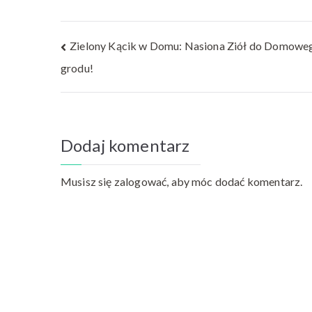
Nawigacja
Zielony Kącik w Domu: Nasiona Ziół do Domowe
grodu!
wpisu
Dodaj komentarz
Musisz się
zalogować
, aby móc dodać komentarz.