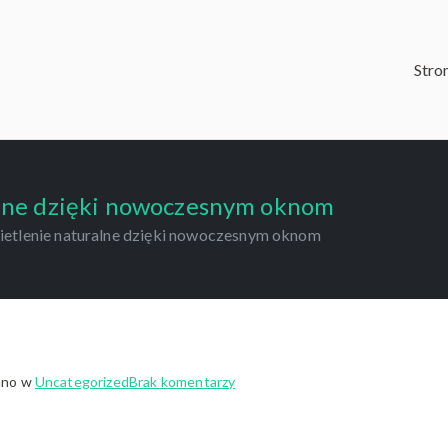
Stro
mal Portfolio 02
lne dzięki nowoczesnym oknom
etlenie naturalne dzięki nowoczesnym oknom
do
ano w
Uncategorized
Brak komentarzy
Odpowiednie
oświetlenie