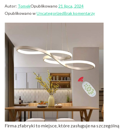
Autor:
Tomek
Opublikowano
21 lipca, 2024
do
Opublikowano w
Uncategorized
Brak komentarzy
Nowoczesne
kinkiety
ścienne
od
zfabryki
światło,
które
zachwyca
Firma zfabryki to miejsce, które zasługuje na szczególną