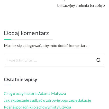
bilitacyjny zmienia terapię
Dodaj komentarz
Musisz się
zalogować
, aby móc dodać komentarz.
S
e
a
Ostatnie wpisy
r
c
Czego uczy historia Adama Małysza
h
Jak skutecznie zadbać o zdrowie poprzez edukację
f
Poznaj poradniki o zdrowym stylu życia