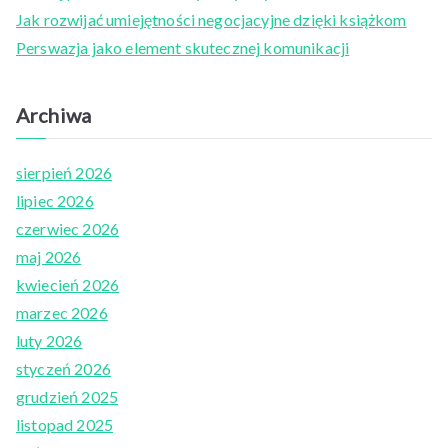
o
Jak rozwijać umiejętności negocjacyjne dzięki książkom
r
Perswazja jako element skutecznej komunikacji
:
Archiwa
sierpień 2026
lipiec 2026
czerwiec 2026
maj 2026
kwiecień 2026
marzec 2026
luty 2026
styczeń 2026
grudzień 2025
listopad 2025