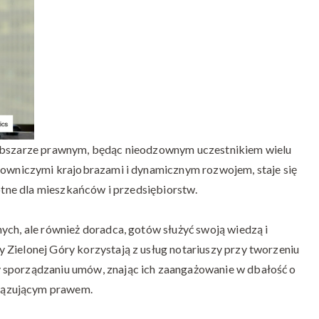
góra
 obszarze prawnym, będąc nieodzownym uczestnikiem wielu
alowniczymi krajobrazami i dynamicznym rozwojem, staje się
totne dla mieszkańców i przedsiębiorstw.
ych, ale również doradca, gotów służyć swoją wiedzą i
Zielonej Góry korzystają z usług notariuszy przy tworzeniu
 sporządzaniu umów, znając ich zaangażowanie w dbałość o
iązującym prawem.