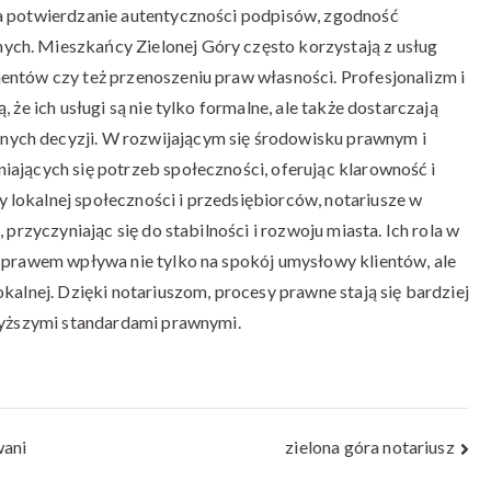
za potwierdzanie autentyczności podpisów, zgodność
ch. Mieszkańcy Zielonej Góry często korzystają z usług
entów czy też przenoszeniu praw własności. Profesjonalizm i
 że ich usługi są nie tylko formalne, ale także dostarczają
ych decyzji. W rozwijającym się środowisku prawnym i
ających się potrzeb społeczności, oferując klarowność i
lokalnej społeczności i przedsiębiorców, notariusze w
 przyczyniając się do stabilności i rozwoju miasta. Ich rola w
z prawem wpływa nie tylko na spokój umysłowy klientów, ale
kalnej. Dzięki notariuszom, procesy prawne stają się bardziej
jwyższymi standardami prawnymi.
ani
zielona góra notariusz