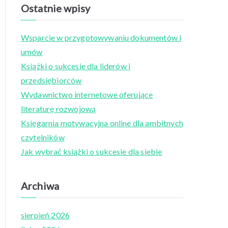
a
Ostatnie wpisy
r
c
Wsparcie w przygotowywaniu dokumentów i
h
umów
f
Książki o sukcesie dla liderów i
o
przedsiębiorców
r
Wydawnictwo internetowe oferujące
:
literaturę rozwojową
Księgarnia motywacyjna online dla ambitnych
czytelników
Jak wybrać książki o sukcesie dla siebie
Archiwa
sierpień 2026