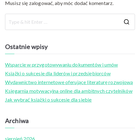
Musisz się
zalogować
, aby móc dodać komentarz.
S
e
a
Ostatnie wpisy
r
c
Wsparcie w przygotowywaniu dokumentów i umów
h
Książki o sukcesie dla liderów i przedsiębiorców
f
Wydawnictwo internetowe oferujące literaturę rozwojową
o
Księgarnia motywacyjna online dla ambitnych czytelników
r
Jak wybrać książki o sukcesie dla siebie
:
Archiwa
sierpień 2026