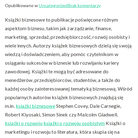
do
Opublikowano w
Uncategorized
Brak komentarzy
Ksiązki
Książki biznesowe to publikacje poświęcone różnym
o
aspektom biznesu, takim jak zarządzanie, finanse,
biznesie,
marketingu
marketing, sprzedaż, przedsiębiorczość, rozwój osobisty i
i
wiele innych. Autorzy książek biznesowych dzielą się swoją
rozwoju.
wiedzą i doświadczeniem, aby pomóc czytelnikom w
osiąganiu sukcesów w biznesie lub rozwijaniu kariery
zawodowej. Książki te mogą być adresowane do
menedżerów, przedsiębiorców, studentów, a także do
każdej osoby zainteresowanej tematyką biznesową. Wśród
popularnych autorów książek biznesowych znajdują się
m.in.
ksiażki biznesowe
Stephen Covey, Dale Carnegie,
Robert Kiyosaki, Simon Sinek czy Malcolm Gladwell.
książki o rozwoju
ksiażki o rozwoju osobistym
Książki o
marketingu i rozwoju to literatura, która skupia się na