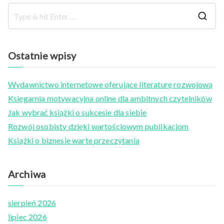
S
e
a
Ostatnie wpisy
r
c
Wydawnictwo internetowe oferujące literaturę rozwojową
h
Księgarnia motywacyjna online dla ambitnych czytelników
f
Jak wybrać książki o sukcesie dla siebie
o
Rozwój osobisty dzięki wartościowym publikacjom
r
Książki o biznesie warte przeczytania
:
Archiwa
sierpień 2026
lipiec 2026