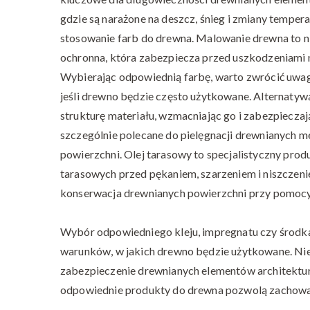
gdzie są narażone na deszcz, śnieg i zmiany tempe
stosowanie farb do drewna. Malowanie drewna to ni
ochronna, która zabezpiecza przed uszkodzeniam
Wybierając odpowiednią farbę, warto zwrócić uwagę 
jeśli drewno będzie często użytkowane. Alternatywą
strukturę materiału, wzmacniając go i zabezpieczaj
szczególnie polecane do pielęgnacji drewnianych meb
powierzchni. Olej tarasowy to specjalistyczny pro
tarasowych przed pękaniem, szarzeniem i niszcze
konserwacja drewnianych powierzchni przy pomocy o
Wybór odpowiedniego kleju, impregnatu czy środka
warunków, w jakich drewno będzie użytkowane. Nieza
zabezpieczenie drewnianych elementów architektur
odpowiednie produkty do drewna pozwolą zachować t