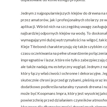
Jednym z najpopularniejszych klejów do drewna na 
przez amatorów, jak i profesjonalnych stolarzy ze 
aplikacji. Wśród nich na szczególną uwagę zasługuj
najbardziej odpornych klejów na wodę. To doskonałe
wymagającymi dużej wytrzymałości na wilgoć, takic
Kleje Titebond charakteryzują się także szybkim c
czasu oczekiwania na pełne utwardzenie połączeni
impregnatów i lazur, które nie tylko zabezpieczaj
ale także nadają mu estetyczny wygląd. Jednym z 
który łączy właściwości ochronne i dekoracyjne. J
skutecznie chroni je przed grzybami, pleśnią oraz 
dodatkowo podkreśla naturalny rysunek drewna i 
może być Koopmans Impra, który jest wysokiej ja
powierzchnię przed działaniem czynników atmosfe
kluczowe dla długowieczności drewnianych element