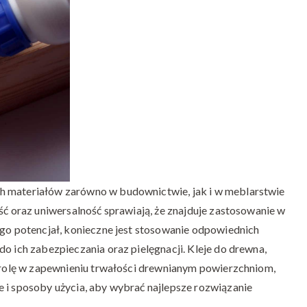
–
czy
naprawdę
jest
najlepszy?
h materiałów zarówno w budownictwie, jak i w meblarstwie
ść oraz uniwersalność sprawiają, że znajduje zastosowanie w
ego potencjał, konieczne jest stosowanie odpowiednich
o ich zabezpieczania oraz pielęgnacji. Kleje do drewna,
ą rolę w zapewnieniu trwałości drewnianym powierzchniom,
 i sposoby użycia, aby wybrać najlepsze rozwiązanie