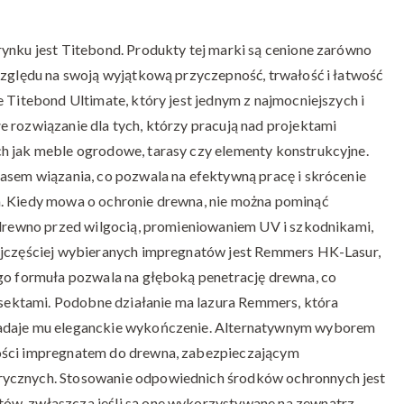
rynku jest Titebond. Produkty tej marki są cenione zarówno
względu na swoją wyjątkową przyczepność, trwałość i łatwość
e Titebond Ultimate, który jest jednym z najmocniejszych i
 rozwiązanie dla tych, którzy pracują nad projektami
h jak meble ogrodowe, tarasy czy elementy konstrukcyjne.
zasem wiązania, co pozwala na efektywną pracę i skrócenie
a. Kiedy mowa o ochronie drewna, nie można pominąć
ą drewno przed wilgocią, promieniowaniem UV i szkodnikami,
najczęściej wybieranych impregnatów jest Remmers HK-Lasur,
ego formuła pozwala na głęboką penetrację drewna, co
insektami. Podobne działanie ma lazura Remmers, która
nadaje mu eleganckie wykończenie. Alternatywnym wyborem
kości impregnatem do drewna, zabezpieczającym
rycznych. Stosowanie odpowiednich środków ochronnych jest
ów, zwłaszcza jeśli są one wykorzystywane na zewnątrz,