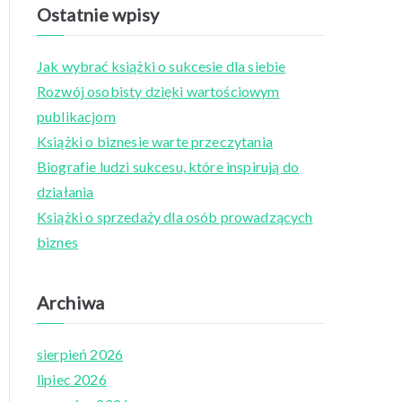
a
Ostatnie wpisy
r
c
Jak wybrać książki o sukcesie dla siebie
h
Rozwój osobisty dzięki wartościowym
f
publikacjom
o
Książki o biznesie warte przeczytania
r
Biografie ludzi sukcesu, które inspirują do
:
działania
Książki o sprzedaży dla osób prowadzących
biznes
Archiwa
sierpień 2026
lipiec 2026