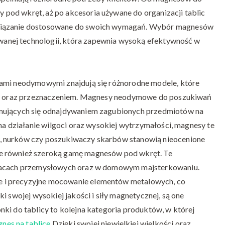
pod wkręt, aż po akcesoria używane do organizacji tablic
związanie dostosowane do swoich wymagań. Wybór magnesów
nej technologii, która zapewnia wysoką efektywność w
sami neodymowymi znajdują się różnorodne modele, które
arem oraz przeznaczeniem. Magnesy neodymowe do poszukiwań
jmujących się odnajdywaniem zagubionych przedmiotów na
 na działanie wilgoci oraz wysokiej wytrzymałości, magnesy te
, nurków czy poszukiwaczy skarbów stanowią nieocenione
e również szeroką gamę magnesów pod wkręt. Te
pracach przemysłowych oraz w domowym majsterkowaniu.
 i precyzyjne mocowanie elementów metalowych, co
i swojej wysokiej jakości i siły magnetycznej, są one
ki do tablicy to kolejna kategoria produktów, w której
nes na tablice
Dzięki swojej niewielkiej wielkości oraz