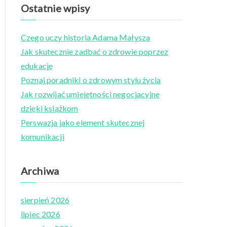
a
Ostatnie wpisy
r
c
Czego uczy historia Adama Małysza
h
Jak skutecznie zadbać o zdrowie poprzez
f
edukację
o
Poznaj poradniki o zdrowym stylu życia
r
Jak rozwijać umiejętności negocjacyjne
:
dzięki książkom
Perswazja jako element skutecznej
komunikacji
Archiwa
sierpień 2026
lipiec 2026