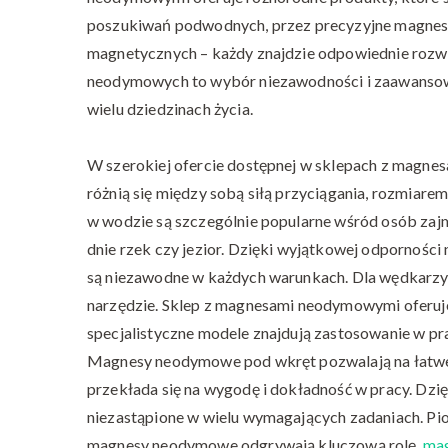
poszukiwań podwodnych, przez precyzyjne magnesy 
magnetycznych – każdy znajdzie odpowiednie ro
neodymowych to wybór niezawodności i zaawansowa
wielu dziedzinach życia.
W szerokiej ofercie dostępnej w sklepach z magne
różnią się między sobą siłą przyciągania, rozmi
w wodzie są szczególnie popularne wśród osób za
dnie rzek czy jezior. Dzięki wyjątkowej odporności
są niezawodne w każdych warunkach. Dla wędkarzy
narzędzie. Sklep z magnesami neodymowymi oferuj
specjalistyczne modele znajdują zastosowanie w 
Magnesy neodymowe pod wkręt pozwalają na łatwe
przekłada się na wygodę i dokładność w pracy. Dzięk
niezastąpione w wielu wymagających zadaniach. Pion
magnesy neodymowe odgrywają kluczową rolę.
mag