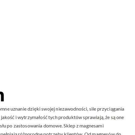
odpowiedni
magnes
neodymowy?
 uznanie dzięki swojej niezawodności, sile przyciągania
akość i wytrzymałość tych produktów sprawiają, że są one
słu po zastosowania domowe. Sklep z magnesami
spełniają różnorodne potrzeby klientów. Od magnesów do