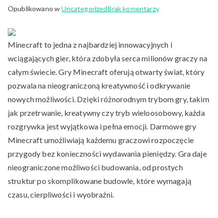
do
Opublikowano w
Uncategorized
Brak komentarzy
Gry
Sudoku
Minecraft to jedna z najbardziej innowacyjnych i
–
Logiczne
wciągających gier, która zdobyła serca milionów graczy na
Wyzwania
całym świecie. Gry Minecraft oferują otwarty świat, który
Online
pozwala na nieograniczoną kreatywność i odkrywanie
nowych możliwości. Dzięki różnorodnym trybom gry, takim
jak przetrwanie, kreatywny czy tryb wieloosobowy, każda
rozgrywka jest wyjątkowa i pełna emocji. Darmowe gry
Minecraft umożliwiają każdemu graczowi rozpoczęcie
przygody bez konieczności wydawania pieniędzy. Gra daje
nieograniczone możliwości budowania, od prostych
struktur po skomplikowane budowle, które wymagają
czasu, cierpliwości i wyobraźni.