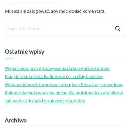
Musisz się
zalogować
, aby móc dodać komentarz.
S
e
a
Ostatnie wpisy
r
c
Wsparcie w przygotowywaniu dokumentów i umów
h
Książki o sukcesie dla liderów i przedsiębiorców
f
Wydawnictwo internetowe oferujące literaturę rozwojową
o
Księgarnia motywacyjna online dla ambitnych czytelników
r
Jak wybrać książki o sukcesie dla siebie
:
Archiwa