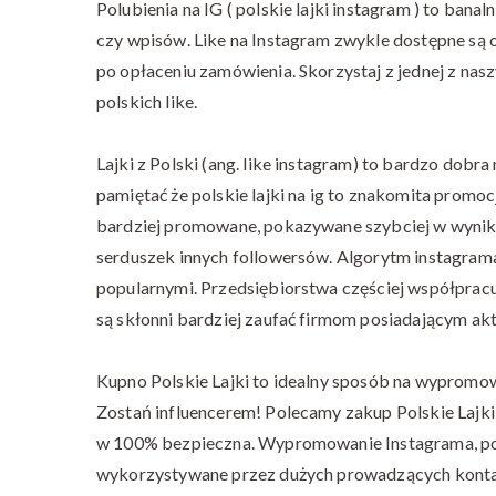
Polubienia na IG ( polskie lajki instagram ) to bana
czy wpisów. Like na Instagram zwykle dostępne są 
po opłaceniu zamówienia. Skorzystaj z jednej z nasz
polskich like.
Lajki z Polski (ang. like instagram) to bardzo dob
pamiętać że polskie lajki na ig to znakomita promoc
bardziej promowane, pokazywane szybciej w wynik
serduszek innych followersów. Algorytm instagra
popularnymi. Przedsiębiorstwa częściej współpracują
są skłonni bardziej zaufać firmom posiadającym ak
Kupno Polskie Lajki to idealny sposób na wypromow
Zostań influencerem! Polecamy zakup Polskie Lajki w
w 100% bezpieczna. Wypromowanie Instagrama, pomo
wykorzystywane przez dużych prowadzących konta n