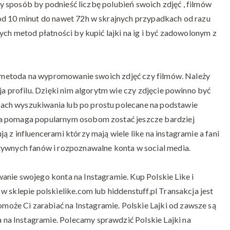
lny sposób by podnieść liczbę polubień swoich zdjęć , filmów
Polskie
Lajki?
od 10 minut do nawet 72h w skrajnych przypadkach od razu
ych metod płatności by kupić lajki na ig i być zadowolonym z
ra metoda na wypromowanie swoich zdjęć czy filmów. Należy
ja profilu. Dzięki nim algorytm wie czy zdjęcie powinno być
ach wyszukiwania lub po prostu polecane na podstawie
ma pomaga popularnym osobom zostać jeszcze bardziej
 z influencerami którzy mają wiele like na instagramie a fani
tywnych fanów i rozpoznawalne konta w social media.
anie swojego konta na Instagramie. Kup Polskie Like i
 sklepie polskielike.com lub hiddenstuff.pl Transakcja jest
że Ci zarabiać na Instagramie. Polskie Lajki od zawsze są
a Instagramie. Polecamy sprawdzić Polskie Lajki na