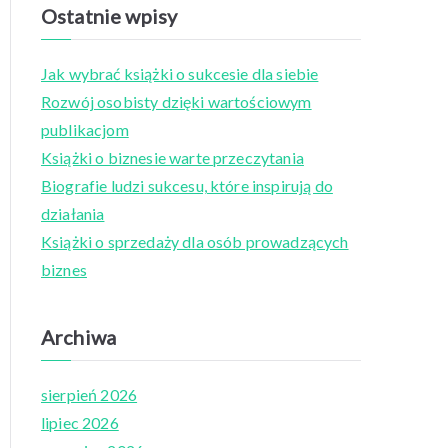
a
Ostatnie wpisy
r
c
Jak wybrać książki o sukcesie dla siebie
h
Rozwój osobisty dzięki wartościowym
f
publikacjom
o
Książki o biznesie warte przeczytania
r
Biografie ludzi sukcesu, które inspirują do
:
działania
Książki o sprzedaży dla osób prowadzących
biznes
Archiwa
sierpień 2026
lipiec 2026