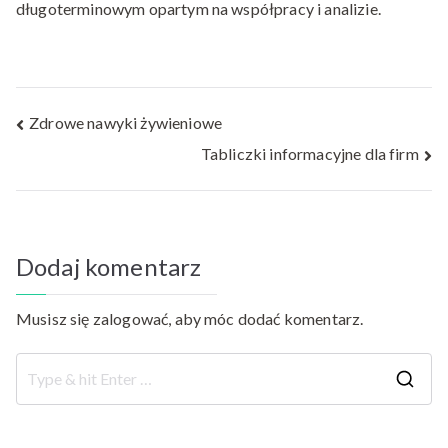
długoterminowym opartym na współpracy i analizie.
Nawigacja
Zdrowe nawyki żywieniowe
Tabliczki informacyjne dla firm
wpisu
Dodaj komentarz
Musisz się
zalogować
, aby móc dodać komentarz.
S
e
a