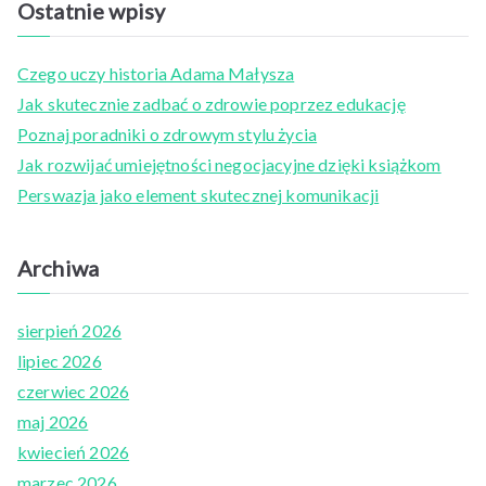
Ostatnie wpisy
r
c
Czego uczy historia Adama Małysza
h
Jak skutecznie zadbać o zdrowie poprzez edukację
f
Poznaj poradniki o zdrowym stylu życia
o
Jak rozwijać umiejętności negocjacyjne dzięki książkom
r
Perswazja jako element skutecznej komunikacji
:
Archiwa
sierpień 2026
lipiec 2026
czerwiec 2026
maj 2026
kwiecień 2026
marzec 2026