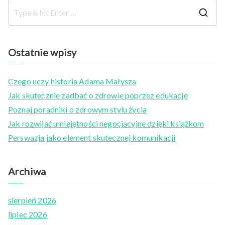
S
e
a
Ostatnie wpisy
r
c
Czego uczy historia Adama Małysza
h
Jak skutecznie zadbać o zdrowie poprzez edukację
f
Poznaj poradniki o zdrowym stylu życia
o
Jak rozwijać umiejętności negocjacyjne dzięki książkom
r
Perswazja jako element skutecznej komunikacji
:
Archiwa
sierpień 2026
lipiec 2026