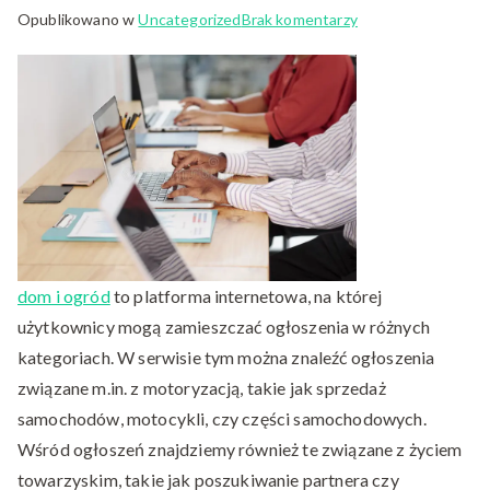
do
Opublikowano w
Uncategorized
Brak komentarzy
Darmowe
ogłoszenia
–
motoryzacja
lub
towarzyskie
dom i ogród
to platforma internetowa, na której
użytkownicy mogą zamieszczać ogłoszenia w różnych
kategoriach. W serwisie tym można znaleźć ogłoszenia
związane m.in. z motoryzacją, takie jak sprzedaż
samochodów, motocykli, czy części samochodowych.
Wśród ogłoszeń znajdziemy również te związane z życiem
towarzyskim, takie jak poszukiwanie partnera czy