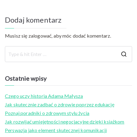
Dodaj komentarz
Musisz się
zalogować
, aby móc dodać komentarz.
S
e
a
Ostatnie wpisy
r
c
Czego uczy historia Adama Małysza
h
Jak skutecznie zadbać o zdrowie poprzez edukację
f
Poznaj poradniki o zdrowym stylu życia
o
Jak rozwijać umiejętności negocjacyjne dzięki książkom
r
Perswazja jako element skutecznej komunikacji
: