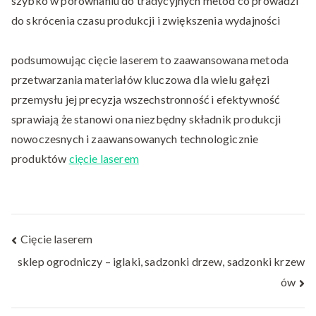
szybko w porównaniu do tradycyjnych metod co prowadzi
do skrócenia czasu produkcji i zwiększenia wydajności
podsumowując cięcie laserem to zaawansowana metoda
przetwarzania materiałów kluczowa dla wielu gałęzi
przemysłu jej precyzja wszechstronność i efektywność
sprawiają że stanowi ona niezbędny składnik produkcji
nowoczesnych i zaawansowanych technologicznie
produktów
cięcie laserem
Nawigacja
Cięcie laserem
sklep ogrodniczy – iglaki, sadzonki drzew, sadzonki krzew
wpisu
ów