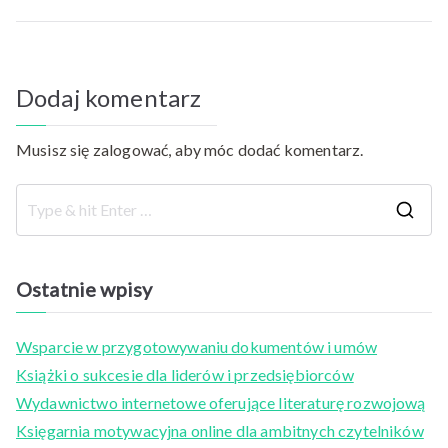
Dodaj komentarz
Musisz się
zalogować
, aby móc dodać komentarz.
S
e
a
Ostatnie wpisy
r
c
Wsparcie w przygotowywaniu dokumentów i umów
h
Książki o sukcesie dla liderów i przedsiębiorców
f
Wydawnictwo internetowe oferujące literaturę rozwojową
o
Księgarnia motywacyjna online dla ambitnych czytelników
r