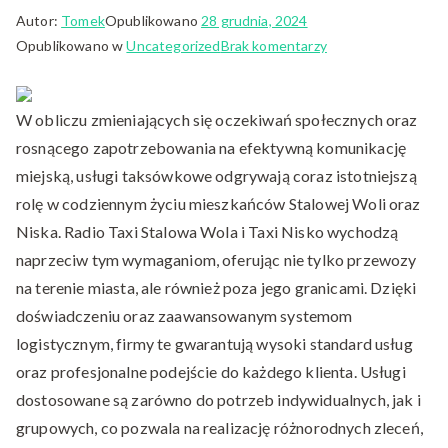
Autor:
Tomek
Opublikowano
28 grudnia, 2024
do
Opublikowano w
Uncategorized
Brak komentarzy
Całodobowe
Taksówki
W obliczu zmieniających się oczekiwań społecznych oraz
z
Ogrodem
rosnącego zapotrzebowania na efektywną komunikację
–
miejską, usługi taksówkowe odgrywają coraz istotniejszą
Komfort
rolę w codziennym życiu mieszkańców Stalowej Woli oraz
Podróży
Niska. Radio Taxi Stalowa Wola i Taxi Nisko wychodzą
na
naprzeciw tym wymaganiom, oferując nie tylko przewozy
Co
na terenie miasta, ale również poza jego granicami. Dzięki
Dzień
doświadczeniu oraz zaawansowanym systemom
logistycznym, firmy te gwarantują wysoki standard usług
oraz profesjonalne podejście do każdego klienta. Usługi
dostosowane są zarówno do potrzeb indywidualnych, jak i
grupowych, co pozwala na realizację różnorodnych zleceń,