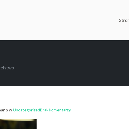
Stro
mal Portfolio 02
telstwo
do
wano w
Uncategorized
Brak komentarzy
brytyjskie
obywatelstwo