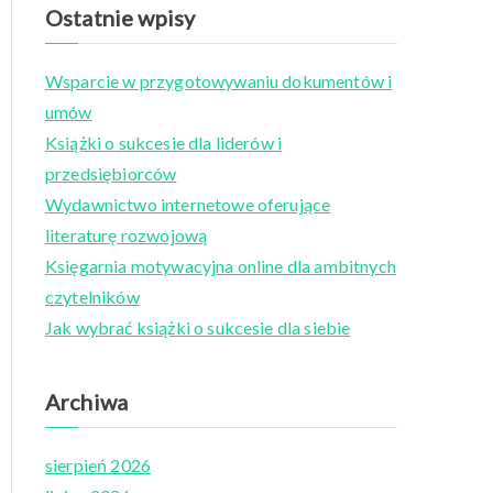
a
Ostatnie wpisy
r
c
Wsparcie w przygotowywaniu dokumentów i
h
umów
f
Książki o sukcesie dla liderów i
o
przedsiębiorców
r
Wydawnictwo internetowe oferujące
:
literaturę rozwojową
Księgarnia motywacyjna online dla ambitnych
czytelników
Jak wybrać książki o sukcesie dla siebie
Archiwa
sierpień 2026