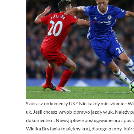
Szukasz dokumenty UK? Nie każdy mieszkaniec Wiel
uk. Jeśli chcesz wryobić prawo jazdy w uk. Należy 
dokumentem. Niewątpliwie posługiwanie oraz posia
Wielka Brytania to piękny kraj, dlatego osoby, które