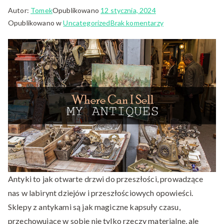
Autor:
Tomek
Opublikowano
12 stycznia, 2024
do
Opublikowano w
Uncategorized
Brak komentarzy
Antyki
na
Sprzedaż:
Znajdź
Wyjątkowe
Dziedzictwo
Dla
Siebie
Antyki to jak otwarte drzwi do przeszłości, prowadzące
nas w labirynt dziejów i przeszłościowych opowieści.
Sklepy z antykami są jak magiczne kapsuły czasu,
przechowujące w sobie nie tylko rzeczy materialne, ale