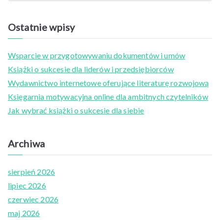
e
a
Ostatnie wpisy
r
c
Wsparcie w przygotowywaniu dokumentów i umów
h
Książki o sukcesie dla liderów i przedsiębiorców
f
Wydawnictwo internetowe oferujące literaturę rozwojową
o
Księgarnia motywacyjna online dla ambitnych czytelników
r
Jak wybrać książki o sukcesie dla siebie
:
Archiwa
sierpień 2026
lipiec 2026
czerwiec 2026
maj 2026