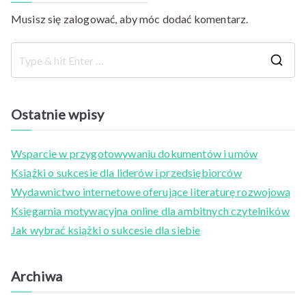
Musisz się
zalogować
, aby móc dodać komentarz.
S
e
a
Ostatnie wpisy
r
c
Wsparcie w przygotowywaniu dokumentów i umów
h
Książki o sukcesie dla liderów i przedsiębiorców
f
Wydawnictwo internetowe oferujące literaturę rozwojową
o
Księgarnia motywacyjna online dla ambitnych czytelników
r
Jak wybrać książki o sukcesie dla siebie
:
Archiwa