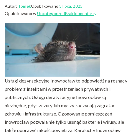
Autor:
Tomek
Opublikowano
3 lipca, 2025
do
Opublikowano w
Uncategorized
Brak komentarzy
Usuwanie
pluskiew
Inowrocław
–
kiedy
wezwać
specjalistów?
Usługi dezynsekcyjne Inowrocław to odpowiedź na rosnący
problem z insektami w przestrzeniach prywatnych i
publicznych. Usługi deratyzacyjne Inowrocław są
niezbędne, gdy szczury lub myszy zaczynają zagrażać
zdrowiu i infrastrukturze. Ozonowanie pomieszczeń
Inowrocław pozwala nie tylko usunąć bakterie i wirusy, ale
także poprawić jakość powietrza. Karaluchy Inowrocław