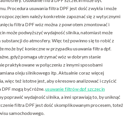
 atmosfery. Usuwanie filtra DPF Szczecin może być
. Procedura usuwania filtra DPF jest dość zwykła i może
rozpoczęciem należy konkretnie zapoznać się z wytycznymi
sunięciu filtra DPF wóz można z powrotem zmontować i
zecin może podwyższyć wydajność silnika, natomiast może
ubstancji do atmosfery. Więc też powinno się to robić z
że może być konieczne w przypadku usuwania filtra dpf.
ważne, gdyż pomaga utrzymać wóz w dobrym stanie
tnie praktykowane w połączeniu z innymi sposobami
amiana oleju silnikowego itp. Aktualnie coraz więcej
 więc też istotne jest, aby okresowo analizować i czyścić
a DPF mogą być różne.
usuwanie filtrów dpf szczecin
poprawić wydajność silnika, a inni sprawiają to, by uniknąć
szczenie filtra DPF jest dość skomplikowanym procesem, toteż
serwisu samochodowego.