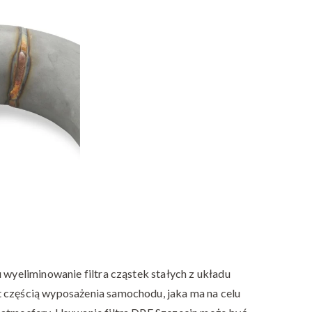
szczecin
 wyeliminowanie filtra cząstek stałych z układu
 częścią wyposażenia samochodu, jaka ma na celu