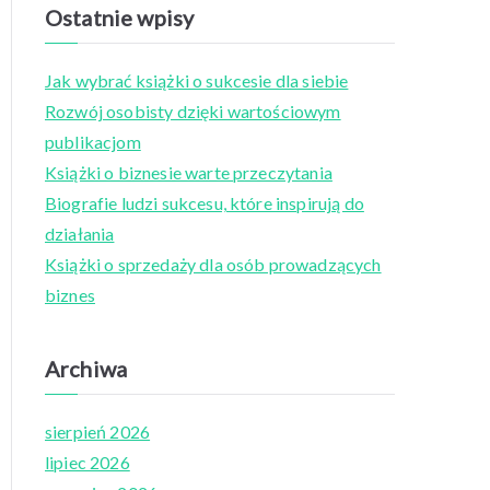
a
Ostatnie wpisy
r
c
Jak wybrać książki o sukcesie dla siebie
h
Rozwój osobisty dzięki wartościowym
f
publikacjom
o
Książki o biznesie warte przeczytania
r
Biografie ludzi sukcesu, które inspirują do
:
działania
Książki o sprzedaży dla osób prowadzących
biznes
Archiwa
sierpień 2026
lipiec 2026