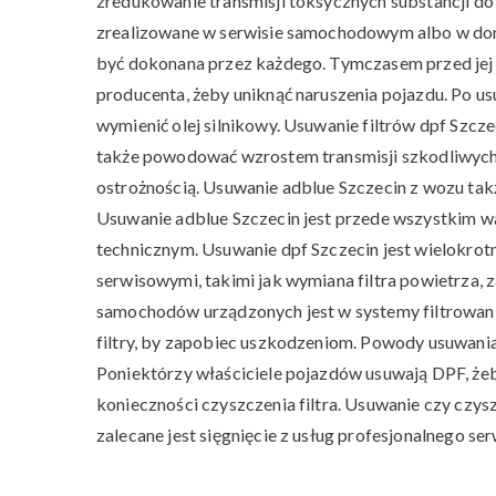
zredukowanie transmisji toksycznych substancji do
zrealizowane w serwisie samochodowym albo w domu
być dokonana przez każdego. Tymczasem przed jej 
producenta, żeby uniknąć naruszenia pojazdu. Po u
wymienić olej silnikowy. Usuwanie filtrów dpf Szc
także powodować wzrostem transmisji szkodliwych s
ostrożnością. Usuwanie adblue Szczecin z wozu tak
Usuwanie adblue Szczecin jest przede wszystkim 
technicznym. Usuwanie dpf Szczecin jest wielokro
serwisowymi, takimi jak wymiana filtra powietrza, z
samochodów urządzonych jest w systemy filtrowania,
filtry, by zapobiec uszkodzeniom. Powody usuwani
Poniektórzy właściciele pojazdów usuwają DPF, żeby 
konieczności czyszczenia filtra. Usuwanie czy czy
zalecane jest sięgnięcie z usług profesjonalnego 