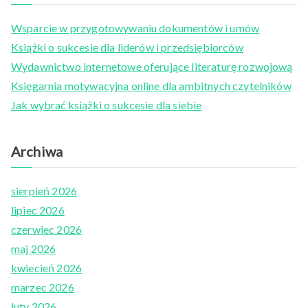
c
Wsparcie w przygotowywaniu dokumentów i umów
h
Książki o sukcesie dla liderów i przedsiębiorców
f
Wydawnictwo internetowe oferujące literaturę rozwojową
o
Księgarnia motywacyjna online dla ambitnych czytelników
r
Jak wybrać książki o sukcesie dla siebie
:
Archiwa
sierpień 2026
lipiec 2026
czerwiec 2026
maj 2026
kwiecień 2026
marzec 2026
luty 2026