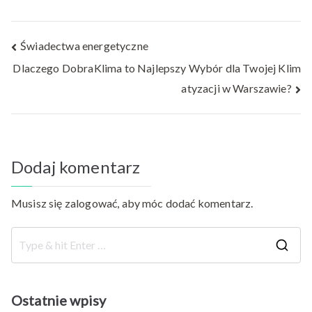
Nawigacja
Świadectwa energetyczne
Dlaczego DobraKlima to Najlepszy Wybór dla Twojej Klim
wpisu
atyzacji w Warszawie?
Dodaj komentarz
Musisz się
zalogować
, aby móc dodać komentarz.
S
e
a
Ostatnie wpisy
r