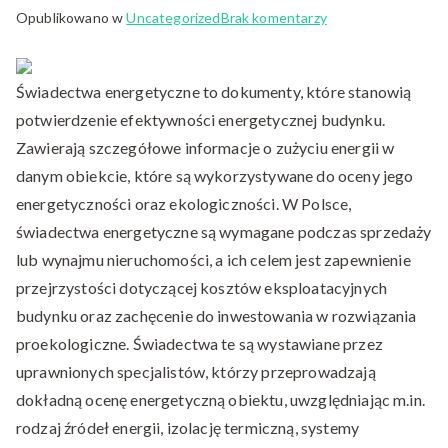
do
Opublikowano w
Uncategorized
Brak komentarzy
Świadectwa
energetyczne
Świadectwa energetyczne to dokumenty, które stanowią
Ostrów
wielkopolski
potwierdzenie efektywności energetycznej budynku.
Zawierają szczegółowe informacje o zużyciu energii w
danym obiekcie, które są wykorzystywane do oceny jego
energetyczności oraz ekologiczności. W Polsce,
świadectwa energetyczne są wymagane podczas sprzedaży
lub wynajmu nieruchomości, a ich celem jest zapewnienie
przejrzystości dotyczącej kosztów eksploatacyjnych
budynku oraz zachęcenie do inwestowania w rozwiązania
proekologiczne. Świadectwa te są wystawiane przez
uprawnionych specjalistów, którzy przeprowadzają
dokładną ocenę energetyczną obiektu, uwzględniając m.in.
rodzaj źródeł energii, izolację termiczną, systemy