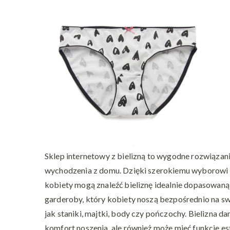
Sklep internetowy z bielizną to wygodne rozwiązan
wychodzenia z domu. Dzięki szerokiemu wyborowi
kobiety mogą znaleźć bieliznę idealnie dopasowaną 
garderoby, który kobiety noszą bezpośrednio na swo
jak staniki, majtki, body czy pończochy. Bielizna 
komfort noszenia, ale również może mieć funkcje es