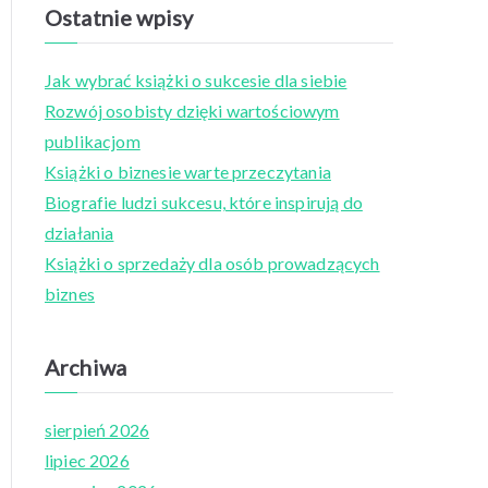
a
Ostatnie wpisy
r
c
Jak wybrać książki o sukcesie dla siebie
h
Rozwój osobisty dzięki wartościowym
f
publikacjom
o
Książki o biznesie warte przeczytania
r
Biografie ludzi sukcesu, które inspirują do
:
działania
Książki o sprzedaży dla osób prowadzących
biznes
Archiwa
sierpień 2026
lipiec 2026