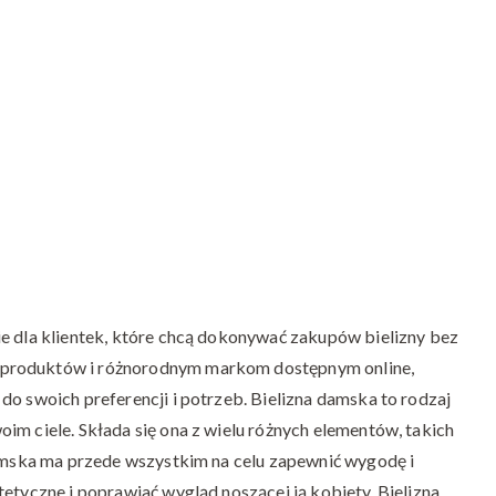
bielizną
damską
ie dla klientek, które chcą dokonywać zakupów bielizny bez
 produktów i różnorodnym markom dostępnym online,
do swoich preferencji i potrzeb. Bielizna damska to rodzaj
im ciele. Składa się ona z wielu różnych elementów, takich
damska ma przede wszystkim na celu zapewnić wygodę i
tetyczne i poprawiać wygląd noszącej ją kobiety. Bielizna