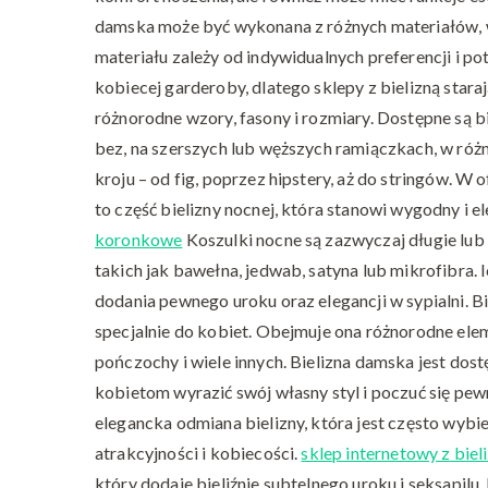
damska może być wykonana z różnych materiałów, w
materiału zależy od indywidualnych preferencji i p
kobiecej garderoby, dlatego sklepy z bielizną stara
różnorodne wzory, fasony i rozmiary. Dostępne są b
bez, na szerszych lub węższych ramiączkach, w róż
kroju – od fig, poprzez hipstery, aż do stringów. W
to część bielizny nocnej, która stanowi wygodny i 
koronkowe
Koszulki nocne są zazwyczaj długie lub
takich jak bawełna, jedwab, satyna lub mikrofibra.
dodania pewnego uroku oraz elegancji w sypialni. B
specjalnie do kobiet. Obejmuje ona różnorodne eleme
pończochy i wiele innych. Bielizna damska jest dos
kobietom wyrazić swój własny styl i poczuć się pe
elegancka odmiana bielizny, która jest często wybie
atrakcyjności i kobiecości.
sklep internetowy z biel
który dodaje bieliźnie subtelnego uroku i seksapilu