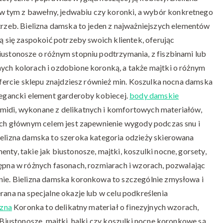
 tym z bawełny, jedwabiu czy koronki, a wybór konkretnego
otrzeb. Bielizna damska to jeden z najważniejszych elementów
ją się zaspokoić potrzeby swoich klientek, oferując
iustonosze o różnym stopniu podtrzymania, z fiszbinami lub
nych kolorach i ozdobione koronką, a także majtki o różnym
 ofercie sklepu znajdziesz również min. Koszulka nocna damska
elegancki element garderoby kobiecej.
body damskie
 midi, wykonane z delikatnych i komfortowych materiałów,
 Ich głównym celem jest zapewnienie wygody podczas snu i
ielizna damska to szeroka kategoria odzieży skierowana
nty, takie jak biustonosze, majtki, koszulki nocne, gorsety,
tępna w różnych fasonach, rozmiarach i wzorach, pozwalając
wnie. Bielizna damska koronkowa to szczególnie zmysłowa i
rana na specjalne okazje lub w celu podkreślenia
izna
Koronka to delikatny materiał o finezyjnych wzorach,
. Biustonosze, majtki, halki czy koszulki nocne koronkowe są