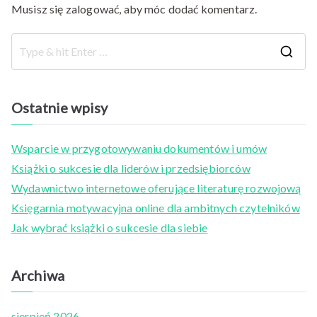
Musisz się
zalogować
, aby móc dodać komentarz.
S
e
a
Ostatnie wpisy
r
c
Wsparcie w przygotowywaniu dokumentów i umów
h
Książki o sukcesie dla liderów i przedsiębiorców
f
Wydawnictwo internetowe oferujące literaturę rozwojową
o
Księgarnia motywacyjna online dla ambitnych czytelników
r
Jak wybrać książki o sukcesie dla siebie
:
Archiwa
sierpień 2026