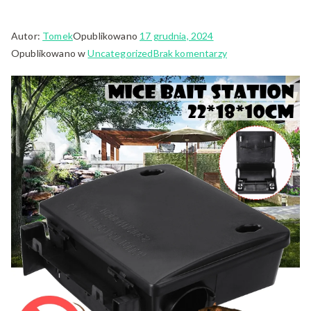
Autor:
Tomek
Opublikowano
17 grudnia, 2024
do
Opublikowano w
Uncategorized
Brak komentarzy
Profesjonalne
Usługi
Dezynfekcji
i
Dezynsekcji:
Gwarancja
Skuteczności