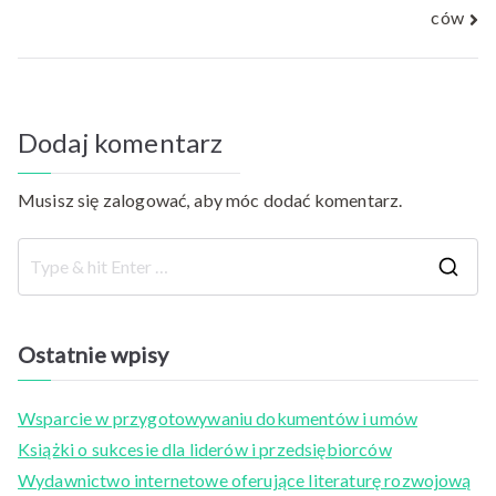
ców
Dodaj komentarz
Musisz się
zalogować
, aby móc dodać komentarz.
S
e
a
Ostatnie wpisy
r
c
Wsparcie w przygotowywaniu dokumentów i umów
h
Książki o sukcesie dla liderów i przedsiębiorców
f
Wydawnictwo internetowe oferujące literaturę rozwojową