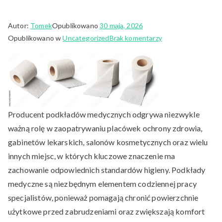
Autor:
Tomek
Opublikowano
30 maja, 2026
do
Opublikowano w
Uncategorized
Brak komentarzy
Producent
papieru
toaletowego
dla
klientów
biznesowych
Producent podkładów medycznych odgrywa niezwykle
i
ważną rolę w zaopatrywaniu placówek ochrony zdrowia,
indywidualnych
gabinetów lekarskich, salonów kosmetycznych oraz wielu
innych miejsc, w których kluczowe znaczenie ma
zachowanie odpowiednich standardów higieny. Podkłady
medyczne są niezbędnym elementem codziennej pracy
specjalistów, ponieważ pomagają chronić powierzchnie
użytkowe przed zabrudzeniami oraz zwiększają komfort