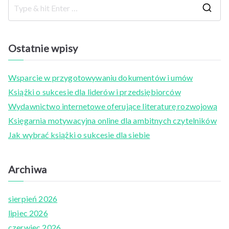
S
e
a
Ostatnie wpisy
r
c
Wsparcie w przygotowywaniu dokumentów i umów
h
Książki o sukcesie dla liderów i przedsiębiorców
f
Wydawnictwo internetowe oferujące literaturę rozwojową
o
Księgarnia motywacyjna online dla ambitnych czytelników
r
Jak wybrać książki o sukcesie dla siebie
:
Archiwa
sierpień 2026
lipiec 2026
czerwiec 2026