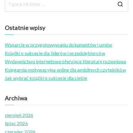
S
e
a
Ostatnie wpisy
r
c
Wsparcie w przygotowywaniu dokumentów i umów
h
Książki o sukcesie dla liderów i przedsiębiorców
f
Wydawnictwo internetowe oferujące literaturę rozwojową
o
Księgarnia motywacyjna online dla ambitnych czytelników
r
Jak wybrać książki o sukcesie dla siebie
:
Archiwa
sierpień 2026
lipiec 2026
czerwiec 2026