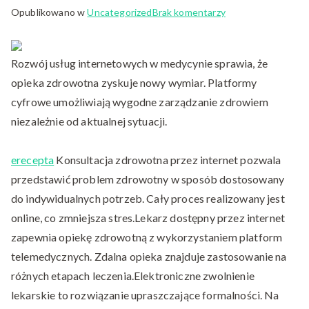
do
Opublikowano w
Uncategorized
Brak komentarzy
Opieka
medyczna
Rozwój usług internetowych w medycynie sprawia, że
bez
wychodzenia
opieka zdrowotna zyskuje nowy wymiar. Platformy
z
cyfrowe umożliwiają wygodne zarządzanie zdrowiem
domu
niezależnie od aktualnej sytuacji.
erecepta
Konsultacja zdrowotna przez internet pozwala
przedstawić problem zdrowotny w sposób dostosowany
do indywidualnych potrzeb. Cały proces realizowany jest
online, co zmniejsza stres.Lekarz dostępny przez internet
zapewnia opiekę zdrowotną z wykorzystaniem platform
telemedycznych. Zdalna opieka znajduje zastosowanie na
różnych etapach leczenia.Elektroniczne zwolnienie
lekarskie to rozwiązanie upraszczające formalności. Na