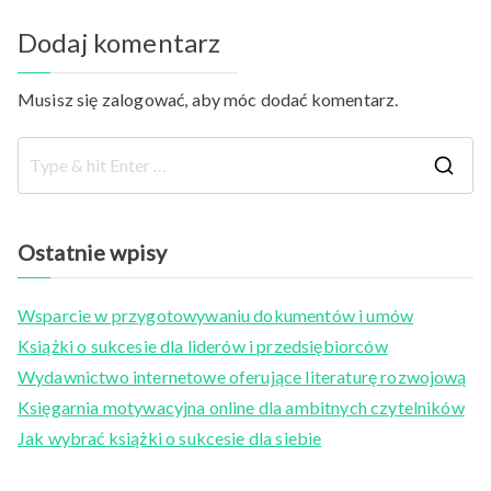
Dodaj komentarz
Musisz się
zalogować
, aby móc dodać komentarz.
S
e
a
Ostatnie wpisy
r
c
Wsparcie w przygotowywaniu dokumentów i umów
h
Książki o sukcesie dla liderów i przedsiębiorców
f
Wydawnictwo internetowe oferujące literaturę rozwojową
o
Księgarnia motywacyjna online dla ambitnych czytelników
r
Jak wybrać książki o sukcesie dla siebie
: