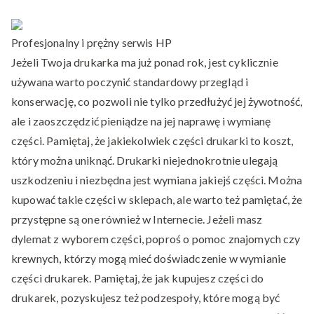
naprawa
drukarek
Profesjonalny i prężny serwis HP
w
krakowie
Jeżeli Twoja drukarka ma już ponad rok, jest cyklicznie
używana warto poczynić standardowy przegląd i
konserwację, co pozwoli nie tylko przedłużyć jej żywotność,
ale i zaoszczędzić pieniądze na jej naprawę i wymianę
części. Pamiętaj, że jakiekolwiek części drukarki to koszt,
który można uniknąć. Drukarki niejednokrotnie ulegają
uszkodzeniu i niezbędna jest wymiana jakiejś części. Można
kupować takie części w sklepach, ale warto też pamiętać, że
przystępne są one również w Internecie. Jeżeli masz
dylemat z wyborem części, poproś o pomoc znajomych czy
krewnych, którzy mogą mieć doświadczenie w wymianie
części drukarek. Pamiętaj, że jak kupujesz części do
drukarek, pozyskujesz też podzespoły, które mogą być