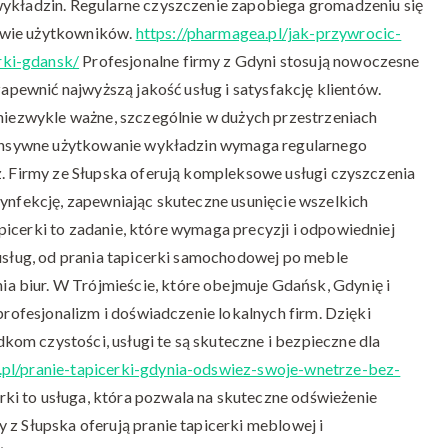
wykładzin. Regularne czyszczenie zapobiega gromadzeniu się
owie użytkowników.
https://pharmagea.pl/jak-przywrocic-
rki-gdansk/
Profesjonalne firmy z Gdyni stosują nowoczesne
zapewnić najwyższą jakość usług i satysfakcję klientów.
 niezwykle ważne, szczególnie w dużych przestrzeniach
ntensywne użytkowanie wykładzin wymaga regularnego
z. Firmy ze Słupska oferują kompleksowe usługi czyszczenia
zynfekcję, zapewniając skuteczne usunięcie wszelkich
icerki to zadanie, które wymaga precyzji i odpowiedniej
 usług, od prania tapicerki samochodowej po meble
 biur. W Trójmieście, które obejmuje Gdańsk, Gdynię i
 profesjonalizm i doświadczenie lokalnych firm. Dzięki
om czystości, usługi te są skuteczne i bezpieczne dla
u.pl/pranie-tapicerki-gdynia-odswiez-swoje-wnetrze-bez-
rki to usługa, która pozwala na skuteczne odświeżenie
 z Słupska oferują pranie tapicerki meblowej i