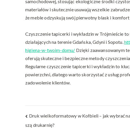
samochodowej, stosując ekologiczne środki czystoś
materiałów i skutecznie usuwają wszelkie zabrudzen
że meble odzyskują swój pierwotny blask i komfort
Czyszczenie tapicerki i wykładzin w Trójmieście to 
działających na terenie Gdańska, Gdyni i Sopotu.
ht
higiena-w-twoim-domu/
Dzięki zaawansowanym tech
oferują skuteczne i bezpieczne metody czyszczenia
Regularne czyszczenie tapicerki i wykładzin to klu
powierzchni, dlatego warto skorzystać z usług profe
zadowolenie klientów.
Nawigacja
Druk wielkoformatowy w Kołbieli – jak wybrać na
szą drukarnię?
wpisu