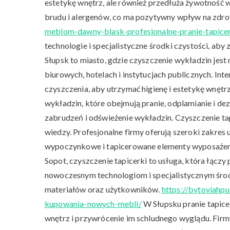
estetykę wnętrz, ale również przedłuża żywotność 
brudu i alergenów, co ma pozytywny wpływ na zdr
meblom-dawny-blask-profesjonalne-pranie-tapice
technologie i specjalistyczne środki czystości, aby 
Słupsk to miasto, gdzie czyszczenie wykładzin jest
biurowych, hotelach i instytucjach publicznych. I
czyszczenia, aby utrzymać higienę i estetykę wnętr
wykładzin, które obejmują pranie, odplamianie i de
zabrudzeń i odświeżenie wykładzin. Czyszczenie tap
wiedzy. Profesjonalne firmy oferują szeroki zakres
wypoczynkowe i tapicerowane elementy wyposażenia
Sopot, czyszczenie tapicerki to usługa, która łączy
nowoczesnym technologiom i specjalistycznym środk
materiałów oraz użytkowników.
https://bytoviahp
kupowania-nowych-mebli/
W Słupsku pranie tapice
wnętrz i przywrócenie im schludnego wyglądu. Firmy