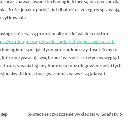
ci oraz zaawansowane technologie, które są bezpieczne dla
ia. Profesjonalne podejście i dbałość o szczegóły sprawiają,
 użytkowania.
usługi, które łączą profesjonalizm i doświadczenie firm
tps://exotic-gallery.pl/pranie-tapicerki-slupsk-swiezosc-i-
nologiom i specjalistycznym środkom czystości, firmy te
, które przywracają wnętrzom świeżość i estetyczny wygląd.
cz do utrzymania higieny, komfortu oraz długowieczności tych
sjonalnych firm, które gwarantują najwyższą jakość i
jlep
Skuteczne czyszczenie wykładzin w Gdańsku