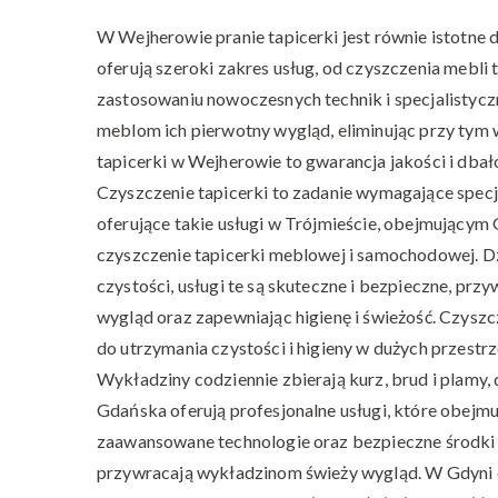
W Wejherowie pranie tapicerki jest równie istotne d
oferują szeroki zakres usług, od czyszczenia mebl
zastosowaniu nowoczesnych technik i specjalistyczn
meblom ich pierwotny wygląd, eliminując przy tym 
tapicerki w Wejherowie to gwarancja jakości i dbało
Czyszczenie tapicerki to zadanie wymagające specja
oferujące takie usługi w Trójmieście, obejmującym
czyszczenie tapicerki meblowej i samochodowej. 
czystości, usługi te są skuteczne i bezpieczne, p
wygląd oraz zapewniając higienę i świeżość. Czyszc
do utrzymania czystości i higieny w dużych przestrz
Wykładziny codziennie zbierają kurz, brud i plamy, 
Gdańska oferują profesjonalne usługi, które obejmuj
zaawansowane technologie oraz bezpieczne środki c
przywracają wykładzinom świeży wygląd. W Gdyni cz