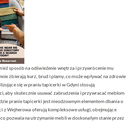
czyszczące
wykładziny
w
Gdyni
ównież sposób na odświeżenie wnętrza i przywrócenie mu
ie zbierają kurz, brud i plamy, co może wpływać na zdrowie
zujące się w praniu tapicerki w Gdyni stosują
i, aby skutecznie usuwać zabrudzenia i przywracać meblom
gdzie pranie tapicerki jest nieodzownym elementem dbania o
iści z Wejherowa oferują kompleksowe usługi, obejmujące
, co pozwala na utrzymanie mebli w doskonałym stanie przez