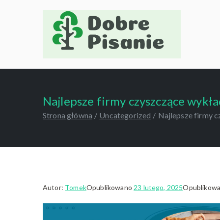
Przejdź
do
treści
Mini
Najlepsze firmy czyszczące wykł
Strona główna
Uncategorized
Najlepsze firmy 
Autor:
Tomek
Opublikowano
23 lutego, 2025
Opublikow