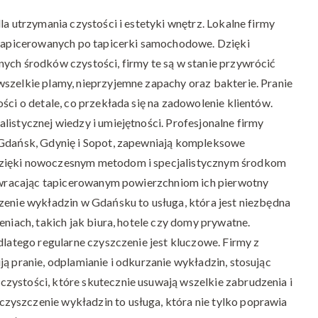
la utrzymania czystości i estetyki wnętrz. Lokalne firmy
i tapicerowanych po tapicerki samochodowe. Dzięki
ych środków czystości, firmy te są w stanie przywrócić
wszelkie plamy, nieprzyjemne zapachy oraz bakterie. Pranie
ści o detale, co przekłada się na zadowolenie klientów.
listycznej wiedzy i umiejętności. Profesjonalne firmy
 Gdańsk, Gdynię i Sopot, zapewniają kompleksowe
Dzięki nowoczesnym metodom i specjalistycznym środkom
rzywracając tapicerowanym powierzchniom ich pierwotny
zenie wykładzin w Gdańsku to usługa, która jest niezbędna
eniach, takich jak biura, hotele czy domy prywatne.
dlatego regularne czyszczenie jest kluczowe. Firmy z
ą pranie, odplamianie i odkurzanie wykładzin, stosując
zystości, które skutecznie usuwają wszelkie zabrudzenia i
yszczenie wykładzin to usługa, która nie tylko poprawia