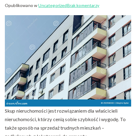
do
Opublikowano w
Uncategorized
Brak komentarzy
Jak
działa
skup
mieszkań
za
gotówkę?
Skup nieruchomości jest rozwiązaniem dla właścicieli
nieruchomości, którzy cenią sobie szybkość i wygodę. To
także sposób na sprzedaż trudnych mieszkań –