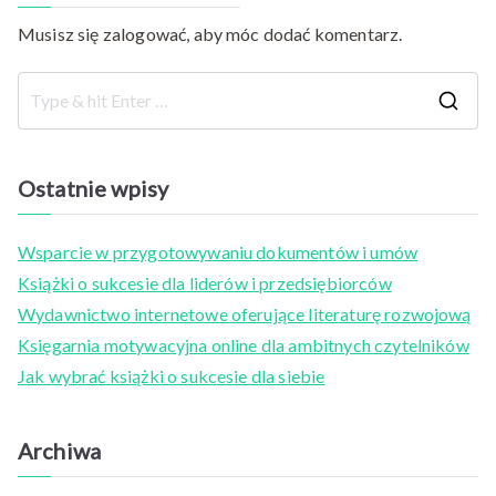
Musisz się
zalogować
, aby móc dodać komentarz.
S
e
a
Ostatnie wpisy
r
c
Wsparcie w przygotowywaniu dokumentów i umów
h
Książki o sukcesie dla liderów i przedsiębiorców
f
Wydawnictwo internetowe oferujące literaturę rozwojową
o
Księgarnia motywacyjna online dla ambitnych czytelników
r
Jak wybrać książki o sukcesie dla siebie
:
Archiwa