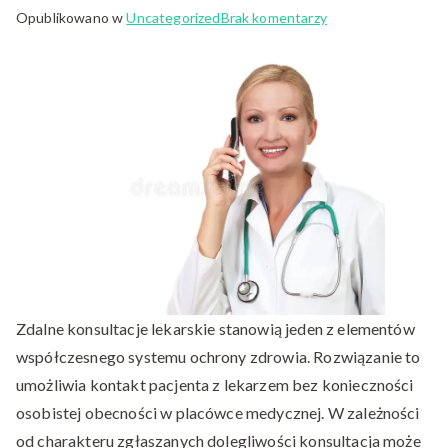
do
Opublikowano w
Uncategorized
Brak komentarzy
Cyfrowe
rozwiązania
w
ochronie
zdrowia
Zdalne konsultacje lekarskie stanowią jeden z elementów
współczesnego systemu ochrony zdrowia. Rozwiązanie to
umożliwia kontakt pacjenta z lekarzem bez konieczności
osobistej obecności w placówce medycznej. W zależności
od charakteru zgłaszanych dolegliwości konsultacja może