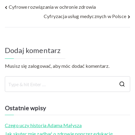
Nawigacja
Cyfrowe rozwiązania w ochronie zdrowia
Cyfryzacja usług medycznych w Polsce
wpisu
Dodaj komentarz
Musisz się
zalogować
, aby móc dodać komentarz.
S
e
a
Ostatnie wpisy
r
c
Czego uczy historia Adama Małysza
h
Jak skutecznie zadbać o zdrowie poprzez edukację