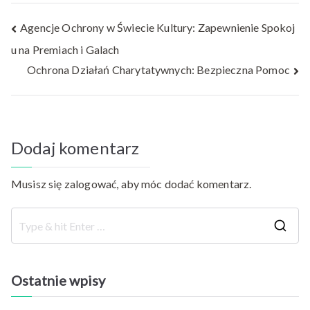
Nawigacja
Agencje Ochrony w Świecie Kultury: Zapewnienie Spokoj
u na Premiach i Galach
wpisu
Ochrona Działań Charytatywnych: Bezpieczna Pomoc
Dodaj komentarz
Musisz się
zalogować
, aby móc dodać komentarz.
S
e
a
Ostatnie wpisy
r