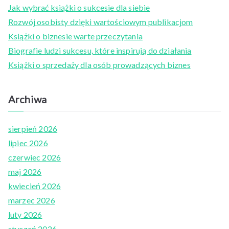
c
Jak wybrać książki o sukcesie dla siebie
h
Rozwój osobisty dzięki wartościowym publikacjom
f
Książki o biznesie warte przeczytania
o
Biografie ludzi sukcesu, które inspirują do działania
r
Książki o sprzedaży dla osób prowadzących biznes
:
Archiwa
sierpień 2026
lipiec 2026
czerwiec 2026
maj 2026
kwiecień 2026
marzec 2026
luty 2026
styczeń 2026